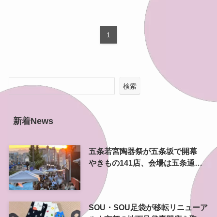
1
検索
新着News
五条若宮陶器祭が五条坂で開幕
やきもの141店、会場は五条通の
南側にも拡大
SOU・SOU足袋が移転リニューア