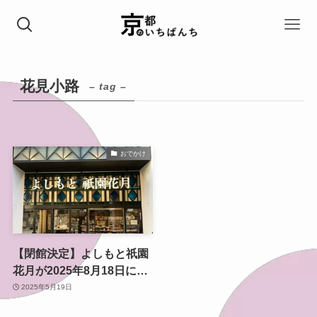
花見小路
– tag –
おでかけ
【閉館決定】よしもと祇園
花月が2025年8月18日に幕
｜京都・祇園に笑いの灯を
2025年5月19日
ともした軌跡