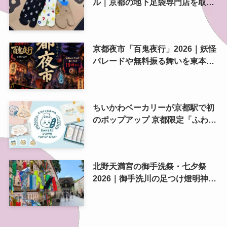
ル｜京都の地下足袋専門店を取
材、人気商品や京都土産も紹介
京都夜市「百鬼夜行」2026｜妖怪
パレードや無料振る舞いを東本願
寺前で開催
ちいかわベーカリーが京都駅で初
のポップアップ 京都限定「ふわふ
わおたべキャラメル」も、8月13
日から
北野天満宮の御手洗祭・七夕祭
2026｜御手洗川の足つけ燈明神事
で涼む夏の夜