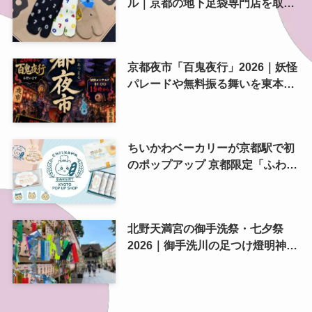
ル｜京都の地下足袋専門店を取
材、人気商品や京都土産も紹介
京都夜市「百鬼夜行」2026｜妖怪
パレードや無料振る舞いを東本願
寺前で開催
ちいかわベーカリーが京都駅で初
のポップアップ 京都限定「ふわふ
わおたべキャラメル」も、8月13
日から
北野天満宮の御手洗祭・七夕祭
2026｜御手洗川の足つけ燈明神事
で涼む夏の夜