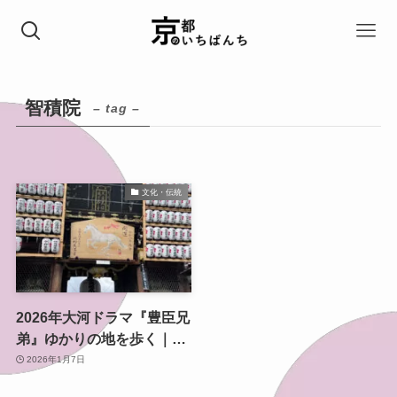
智積院
– tag –
文化・伝統
2026年大河ドラマ『豊臣兄
弟』ゆかりの地を歩く｜京
都でたどる秀吉・秀長の足
2026年1月7日
跡