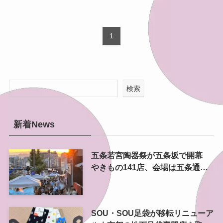
1
検索
新着News
五条若宮陶器祭が五条坂で開幕
やきもの141店、会場は五条通の
南側にも拡大
SOU・SOU足袋が移転リニューア