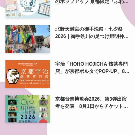
のポップアップ 京都限定「ふわふ
わおたべキャラメル」も、8月13
日から
北野天満宮の御手洗祭・七夕祭
2026｜御手洗川の足つけ燈明神事
で涼む夏の夜
宇治「HOHO HOJICHA 焙茶専門
店」が京都ポルタでPOP-UP、8月
5日から14日間
京都音楽博覧会2026、第3弾出演
者を発表 8月1日からチケット2
次プレオーダー開始 梅小路公園
で10月開催