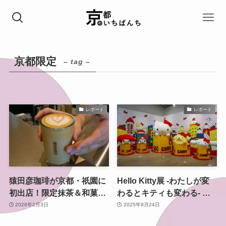
京都限定
– tag –
レポート
レポート
猿田彦珈琲が京都・祇園に
Hello Kitty展 -わたしが変
初出店！限定抹茶＆和菓子
わるとキティも変わる- 京
で味わう祇園カフェの魅力
都で9月25日から開催！
2026年2月3日
2025年9月24日